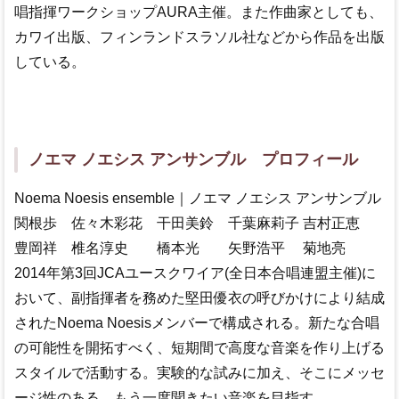
唱指揮ワークショップAURA主催。また作曲家としても、
カワイ出版、フィンランドスラソル社などから作品を出版
している。
ノエマ ノエシス アンサンブル プロフィール
Noema Noesis ensemble｜ノエマ ノエシス アンサンブル
関根歩 佐々木彩花 干田美鈴 千葉麻莉子 吉村正恵
豊岡祥 椎名淳史 橋本光 矢野浩平 菊地亮
2014年第3回JCAユースクワイア(全日本合唱連盟主催)に
おいて、副指揮者を務めた堅田優衣の呼びかけにより結成
されたNoema Noesisメンバーで構成される。新たな合唱
の可能性を開拓すべく、短期間で高度な音楽を作り上げる
スタイルで活動する。実験的な試みに加え、そこにメッセ
ージ性のある、もう一度聞きたい音楽を目指す。