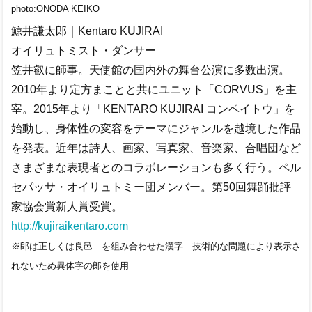
photo:ONODA KEIKO
鯨井謙太郎｜Kentaro KUJIRAI
オイリュトミスト・ダンサー
笠井叡に師事。天使館の国内外の舞台公演に多数出演。
2010年より定方まことと共にユニット「CORVUS」を主
宰。2015年より「KENTARO KUJIRAI コンペイトウ」を
始動し、身体性の変容をテーマにジャンルを越境した作品
を発表。近年は詩人、画家、写真家、音楽家、合唱団など
さまざまな表現者とのコラボレーションも多く行う。ペル
セパッサ・オイリュトミー団メンバー。第50回舞踊批評
家協会賞新人賞受賞。
http://kujiraikentaro.com
※郎は正しくは良邑 を組み合わせた漢字 技術的な問題により表示さ
れないため異体字の郎を使用