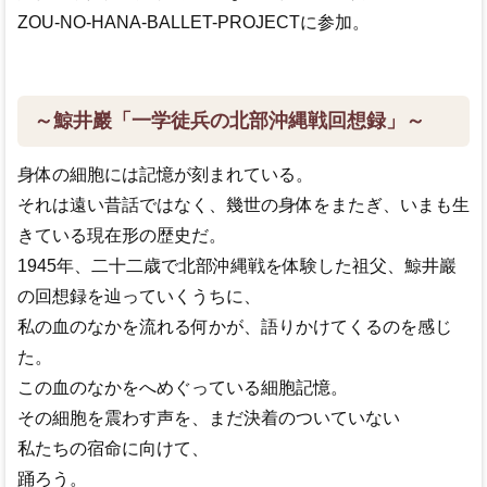
ZOU-NO-HANA-BALLET-PROJECTに参加。
～鯨井巖「一学徒兵の北部沖縄戦回想録」～
身体の細胞には記憶が刻まれている。
それは遠い昔話ではなく、幾世の身体をまたぎ、いまも生
きている現在形の歴史だ。
1945年、二十二歳で北部沖縄戦を体験した祖父、鯨井巖
の回想録を辿っていくうちに、
私の血のなかを流れる何かが、語りかけてくるのを感じ
た。
この血のなかをへめぐっている細胞記憶。
その細胞を震わす声を、まだ決着のついていない
私たちの宿命に向けて、
踊ろう。