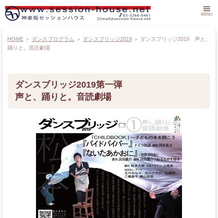
MENU
HOME
＞
ダンスプログラム
＞
ダンスブリッジ2019
＞
ダンスブリッジ2019 声と、
HOME
踊りと。音読劇場
オンラインストア
ダンスブリッジ2019第一弾
ライブナビ 公演情報
声と、踊りと。音読劇場
ダンスクラス
こどもバレエ
ダンサー募集＆ダンス作品募集
ダンスワークショップ
ダンスプログラム