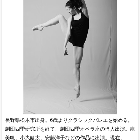
長野県松本市出身。6歳よりクラシックバレエを始める。
劇団四季研究所を経て、劇団四季オペラ座の怪人出演。龍
美帆、小㞥健太、安藤洋子などの作品に出演。現在、