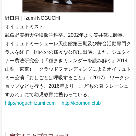
野口泉｜Izumi NOGUCHI
オイリュトミスト
武蔵野美術大学映像学科卒。2002年より笠井叡に師事。
オイリュトミーシューレ天使館第三期及び舞台活動専門ク
ラスを経て、国内外の様々な公演に出演。また、シュタイ
ナー農法研究会（「種まきカレンダーを読み解く」2014
山梨・東京）、クラウドファンディングによるオイリュト
ミー公演「おしごとは呼吸すること」（2017)、ワークシ
ョップなどを行う。2016年より「こどもの園 クレーシュ
すみれ」にて幼児教育に携わっている。
http://noguchiizumi.com
http://koomori.club