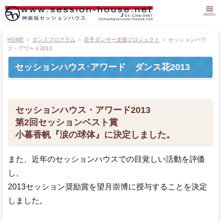
MENU
HOME
＞
ダンスプログラム
＞
若手ダンサー支援プロジェクト
＞
セッションハウ
HOME
ス・アワード2013
セッションハウス･アワード ダンス花2013
オンラインストア
ライブナビ 公演情報
セッションハウス・アワード2013
ダンスクラス
第2回セッションベスト賞
小暮香帆『涙の球体』に決定しました。
こどもバレエ
また、近年のセッションハウスでの目覚しい活動を評価
ダンサー募集＆ダンス作品募集
し、
2013セッション奨励賞を望月崇博に授与することを決定
ダンスワークショップ
しました。
ダンスプログラム