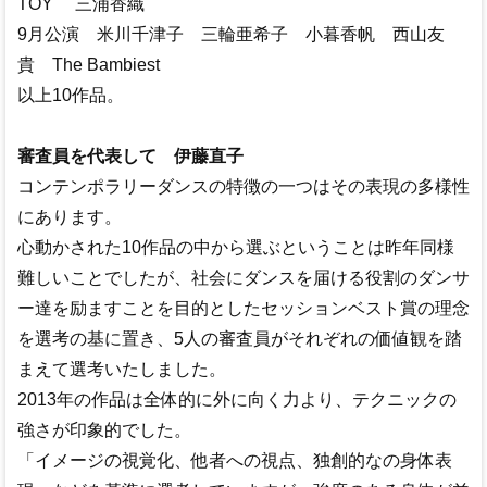
TOY 三浦香織
9月公演 米川千津子 三輪亜希子 小暮香帆 西山友
貴 The Bambiest
以上10作品。
審査員を代表して 伊藤直子
コンテンポラリーダンスの特徴の一つはその表現の多様性
にあります。
心動かされた10作品の中から選ぶということは昨年同様
難しいことでしたが、社会にダンスを届ける役割のダンサ
ー達を励ますことを目的としたセッションベスト賞の理念
を選考の基に置き、5人の審査員がそれぞれの価値観を踏
まえて選考いたしました。
2013年の作品は全体的に外に向く力より、テクニックの
強さが印象的でした。
「イメージの視覚化、他者への視点、独創的なの身体表