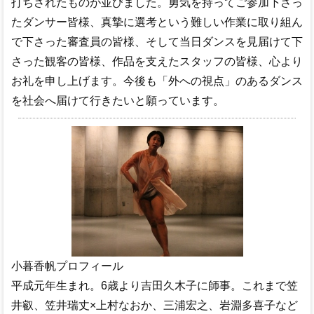
打ちされたものが並びました。勇気を持ってご参加下さっ
たダンサー皆様、真摯に選考という難しい作業に取り組ん
で下さった審査員の皆様、そして当日ダンスを見届けて下
さった観客の皆様、作品を支えたスタッフの皆様、心より
お礼を申し上げます。今後も「外への視点」のあるダンス
を社会へ届けて行きたいと願っています。
小暮香帆プロフィール
平成元年生まれ。6歳より吉田久木子に師事。これまで笠
井叡、笠井瑞丈×上村なおか、三浦宏之、岩淵多喜子など