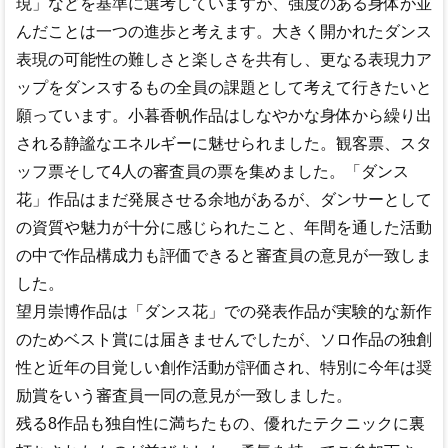
現」などを基準に選考していますが、強度のある身体が並
んだことは一つの進歩と考えます。大きく開かれたダンス
表現の可能性の難しさと楽しさを共有し、更なる表現力ア
ップをダンスするもの全員の課題として考えて行きたいと
願っています。小暮香帆作品はしなやかな身体から繰り出
される静謐なエネルギーに魅せられました。観客票、スタ
ッフ票そして4人の審査員の票を集めました。「ダンス
花」作品はまだ発展させる余地があるが、ダンサーとして
の資質や魅力が十分に感じられたこと、年間を通した活動
の中で作品構成力も評価できると審査員の意見が一致しま
した。
望月崇博作品は「ダンス花」での発表作品が実験的な新作
のためベスト賞には届きませんでしたが、ソロ作品の独創
性と近年の目覚しい創作活動が評価され、特別に今年は奨
励賞をいう審査員一同の意見が一致しました。
残る8作品も独自性に満ちたもの、優れたテクニックに裏