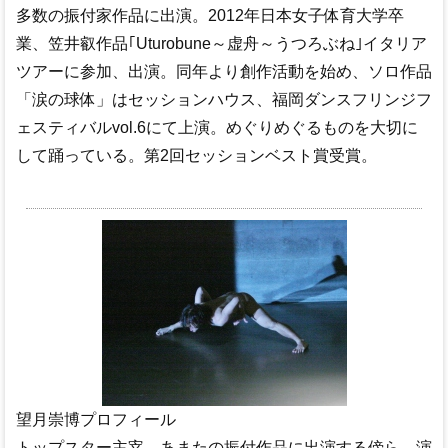
多数の振付家作品に出演。2012年日本女子体育大学卒
業、笠井叡作品｢Uturobune～虚舟～うつろぶね｣イタリア
ツアーに参加、出演。同年より創作活動を始め、ソロ作品
「涙の球体」はセッションハウス、福岡ダンスフリンジフ
ェスティバルvol.6にて上演。めぐりめぐるものを大切に
して踊っている。第2回セッションベスト賞受賞。
望月崇博プロフィール
トップスター主宰。あまたの振付作品に出演する傍ら、演