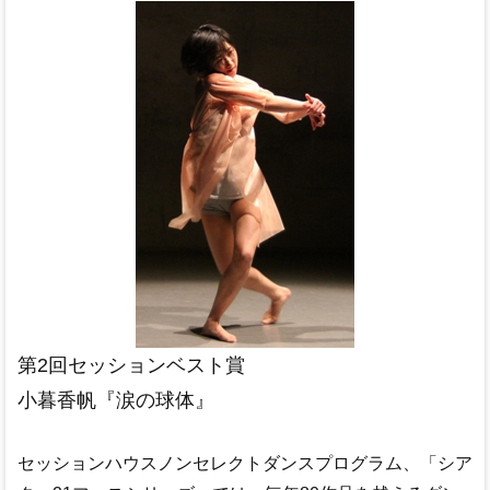
2Fギャラリー情報
スペースレンタル
地図・アクセス
セッションハウスとは
レジデンスカンパニー マドモアゼル・シネマ
リンゴ企画実行委員会
お問い合わせ
第2回セッションベスト賞
小暮香帆『涙の球体』
セッションハウスノンセレクトダンスプログラム、「シア